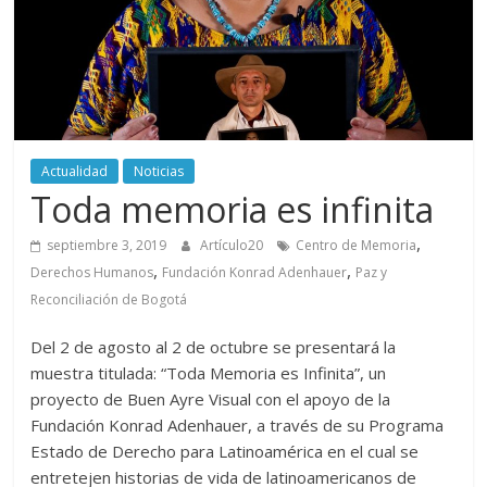
periodismo
digital
del
Politécnico
Grancolombiano
Actualidad
Noticias
Toda memoria es infinita
,
septiembre 3, 2019
Artículo20
Centro de Memoria
,
,
Derechos Humanos
Fundación Konrad Adenhauer
Paz y
Reconciliación de Bogotá
Del 2 de agosto al 2 de octubre se presentará la
muestra titulada: “Toda Memoria es Infinita”, un
proyecto de Buen Ayre Visual con el apoyo de la
Fundación Konrad Adenhauer, a través de su Programa
Estado de Derecho para Latinoamérica en el cual se
entretejen historias de vida de latinoamericanos de