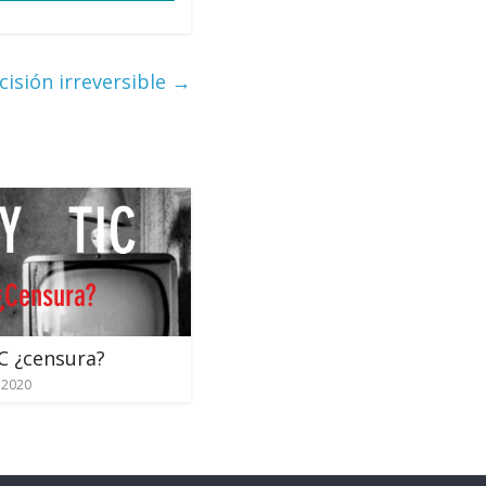
isión irreversible
→
IC ¿censura?
 2020