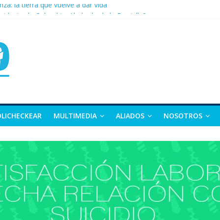
nza: la tierra que vuelve a dar vida
sidente de Colombia: Abelardo de la Espriella?
 apuesta por la moda como motor de desarrollo económico
as, exvicepresidente y figura clave de la política colombiana
alle y Nariño deja 21 muertos y más de 50 heridos
OLICHECKEAR
MULTIMEDIA
ALIADOS
NOSOTROS