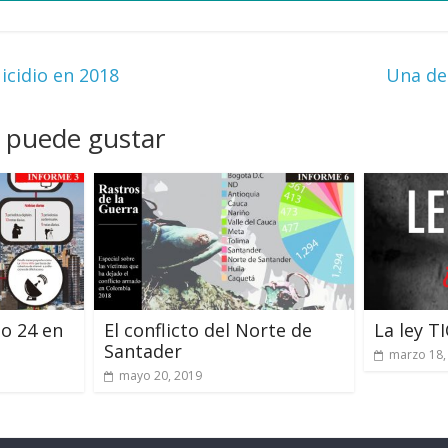
icidio en 2018
Una dec
 puede gustar
o 24 en
El conflicto del Norte de
La ley T
Santader
marzo 18,
mayo 20, 2019