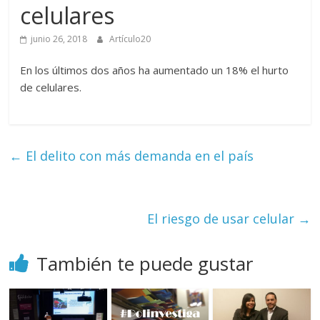
celulares
periodismo
digital
junio 26, 2018
Artículo20
del
Politécnico
En los últimos dos años ha aumentado un 18% el hurto
Grancolombiano
de celulares.
←
El delito con más demanda en el país
El riesgo de usar celular
→
También te puede gustar