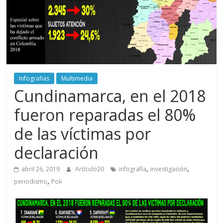
periodismo
digital
del
Politécnico
Grancolombiano
Infografias
Multimedia
Cundinamarca, en el 2018
fueron reparadas el 80%
de las víctimas por
declaración
,
,
abril 26, 2019
Artículo20
infografía
investigación
,
periodismo
Poli