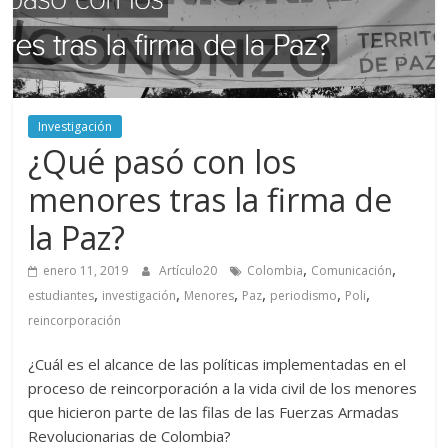
periodismo
digital
del
Politécnico
Grancolombiano
Investigación
¿Qué pasó con los
menores tras la firma de
la Paz?
,
,
enero 11, 2019
Artículo20
Colombia
Comunicación
,
,
,
,
,
,
estudiantes
investigación
Menores
Paz
periodismo
Poli
reincorporación
¿Cuál es el alcance de las políticas implementadas en el
proceso de reincorporación a la vida civil de los menores
que hicieron parte de las filas de las Fuerzas Armadas
Revolucionarias de Colombia?