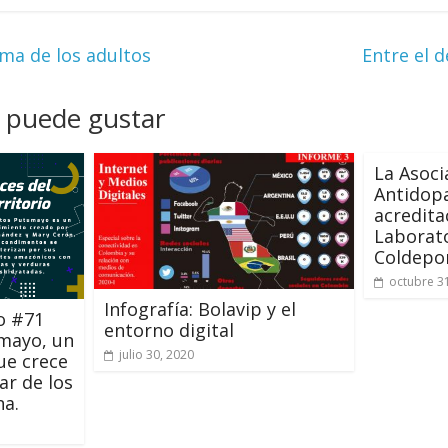
sma de los adultos
Entre el 
 puede gustar
La Asoci
Antidop
acredita
Laborat
Coldepo
octubre 3
Infografía: Bolavip y el
io #71
entorno digital
mayo, un
julio 30, 2020
e crece
ar de los
na.