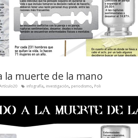
 la muerte de la mano
,
,
,
Artículo20
infografía
investigación
periodismo
Poli