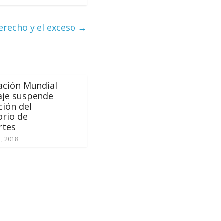
derecho y el exceso
→
ación Mundial
aje suspende
ción del
orio de
rtes
1, 2018