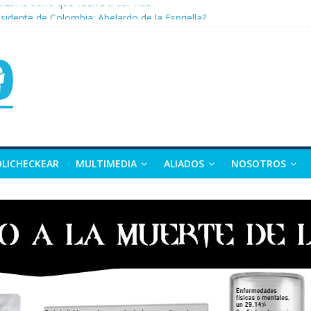
nza: la tierra que vuelve a dar vida
sidente de Colombia: Abelardo de la Espriella?
 apuesta por la moda como motor de desarrollo económico
as, exvicepresidente y figura clave de la política colombiana
alle y Nariño deja 21 muertos y más de 50 heridos
OLICHECKEAR
MULTIMEDIA
ALIADOS
NOSOTROS