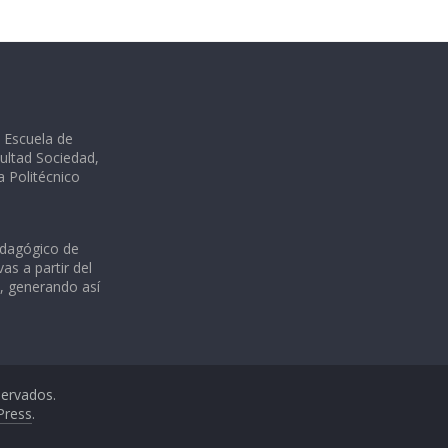
a Escuela de
ultad Sociedad,
ia Politécnico
edagógico de
as a partir del
s, generando así
servados.
Press
.