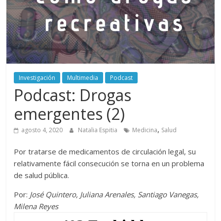
periodismo
digital
del
Politécnico
Grancolombiano
Investigación
Multimedia
Podcast
Podcast: Drogas
emergentes (2)
,
agosto 4, 2020
Natalia Espitia
Medicina
Salud
Por tratarse de medicamentos de circulación legal, su
relativamente fácil consecución se torna en un problema
de salud pública.
Por:
José Quintero, Juliana Arenales, Santiago Vanegas,
Milena Reyes