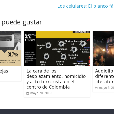
Los celulares: El blanco f
 puede gustar
ejas
La cara de los
Audiolib
desplazamiento, homicidio
diferent
y acto terrorista en el
literatu
centro de Colombia
mayo 3, 2
mayo 20, 2019