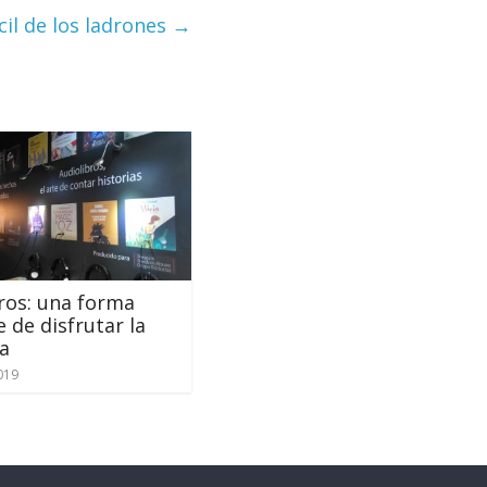
ácil de los ladrones
→
ros: una forma
e de disfrutar la
ra
019