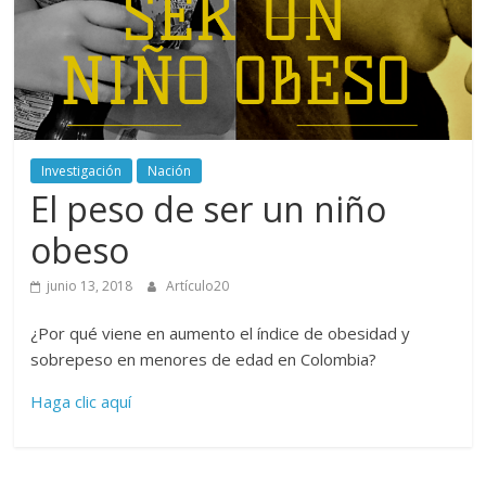
periodismo
digital
del
Politécnico
Grancolombiano
Investigación
Nación
El peso de ser un niño
obeso
junio 13, 2018
Artículo20
¿Por qué viene en aumento el índice de obesidad y
sobrepeso en menores de edad en Colombia?
Haga clic aquí