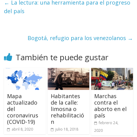
←
La lectura: una herramienta para el progreso
del país
Bogotá, refugio para los venezolanos
→
También te puede gustar
Mapa
Habitantes
Marchas
actualizado
de la calle:
contra el
del
limosna o
aborto en el
coronavirus
rehabilitació
país
(COVID-19)
n
febrero 24,
abril 8, 2020
julio 18, 2018
2020